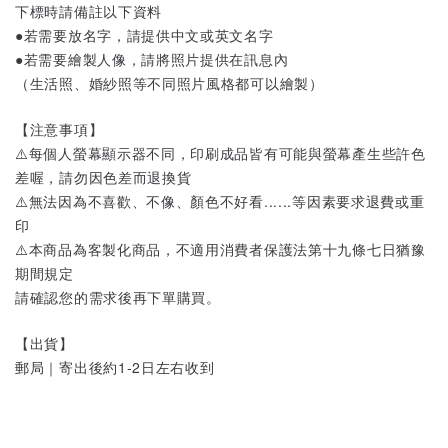
下標時請備註以下資料
●若需要放名字，請提供中文或英文名字
●若需要繪製人像，請將照片提供在訊息內
（生活照、婚紗照等不同照片風格都可以繪製）
【注意事項】
⚠️每個人螢幕顯示器不同，印刷成品皆有可能與螢幕產生些許色
差喔，請勿因色差而退換貨
⚠️無法因為不喜歡、不像、顏色不好看......等因素要求退費或重
印
⚠️本商品為客製化商品，不適用消費者保護法第十九條七日猶豫
期間規定
請確認您的需求後再下單購買。
【出貨】
郵局｜寄出後約1-2日左右收到