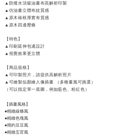
▲防撥水頂級油畫布高解析印製
▲仿油畫立體布紋質感
▲原木裱框厚實有質感
▲原木四邊壓條
【特色】
▲印刷延伸包邊設計
▲視覺效果更立體
【商品規格】
▲可印製照片，請提供高解析照片
▲可繪製似顏繪人像插畫 （多種畫風可挑選）
（可以指定單一底圖，例如藍色、粉紅色）
【插畫風格】
●精緻線條風 
●精緻色塊風 
●簡約豆豆風 
●精緻五官風