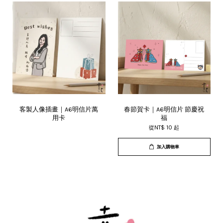
客製人像插畫｜A6明信片萬
春節賀卡｜A6明信片 節慶祝
用卡
福
從
NT$ 10
起
加入購物車