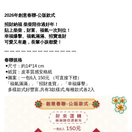
2026
年創意春聯
-
公版款式
招財納福
柴柴陪你過好年！
貼上柴柴，財富、福氣一次到位！
幸福爆擊、福氣滿滿、招寶進財
可愛又有趣，長輩小孩都愛！
--- --- --- --- --- --- --- --- --- --- --- --- ---
春聯規格
￭尺寸：約
14*14 cm
￭紙質：皮革質感安格紙
￭圖案：一包
6
入
150
元
（可直接下標）
「福氣滿滿」
.
「招財進寶」
.
「幸福爆擊」
多樣款式好豐富
,
共有
3
款樣式
,
每種款式各
2
入