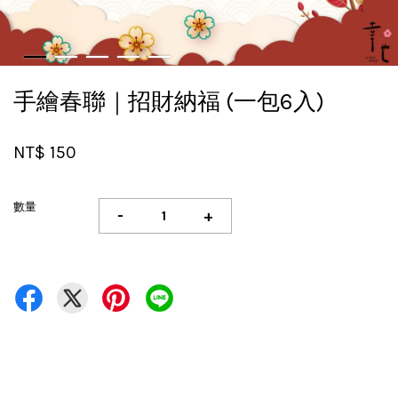
手繪春聯｜招財納福 (一包6入)
NT$ 150
數量
-
+