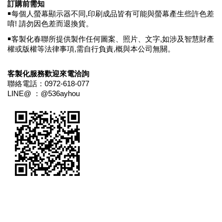
訂購前需知
￭每個人螢幕顯示器不同
,
印刷成品皆有可能與螢幕產生些許色差
唷
!
請勿因色差而退換貨。
￭客製化春聯所提供製作任何圖案、照片、文字
,
如涉及智慧財產
權或版權等法律事項
,
需自行負責
,
概與本公司無關。
客製化服務歡迎來電洽詢
聯絡電話：
0972-618-077
LINE@
：
@536ayhou