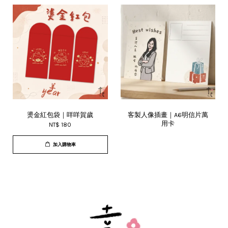
燙金紅包袋｜咩咩賀歲
客製人像插畫｜A6明信片萬
用卡
NT$ 180
加入購物車