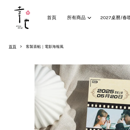
首頁
所有商品
2027桌曆/春
›
首頁
客製喜帖｜電影海報風