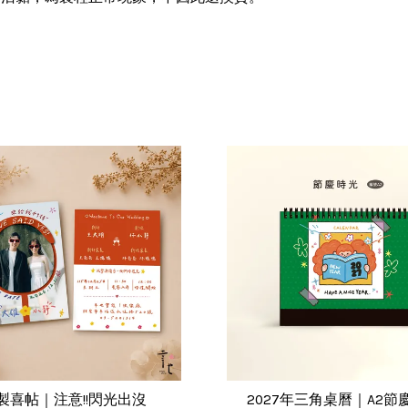
製喜帖｜注意!!閃光出沒
2027年三角桌曆｜A2節