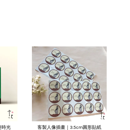
慶時光
客製人像插畫｜3.5cm圓形貼紙