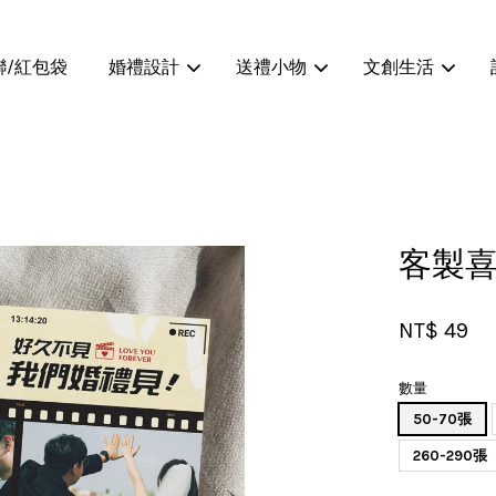
聯/紅包袋
婚禮設計
送禮小物
文創生活
您的購物車目前還是空的。
客製
繼續購物
NT$ 49
數量
50-70張
260-290張