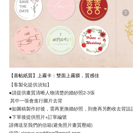
【喜帖紙質】上霧卡：雙面上霧膜，質感佳
【客製化提供須知】
●請提供畫質清晰人物清楚的婚紗照2-3張
 其中一張會進行圖片去背
如圖稿製作好後，需再更換婚紗照，
則會再另酌收去背設
※
●下單後提供照片+訂單編號
請傳送至我們的信箱(避免照片畫質壓縮)
信箱: xingye.wedding@gmail.com