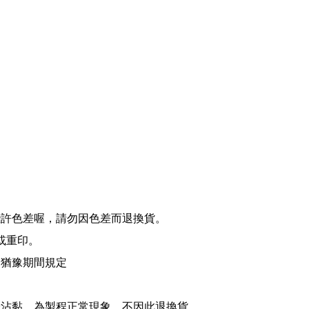
些許色差喔，請勿因色差而退換貨。
費或重印。
日猶豫期間規定
粉沾黏，為製程正常現象，不因此退換貨。