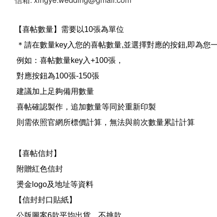
【喜帖數量】需要以10張為單位
＊請在數量key入您的喜帖數量,並選擇對應的按鈕,即為您
例如：喜帖數量key入+100張，
對應按鈕為100張-150張
建議加上足夠備用數量
喜帖確認製作，追加數量等同於重新印製
則需依照官網所標價計算，無法與前次數量累計計算
【喜帖信封】
附贈紅色信封
燙金logo及地址等資料
【信封封口貼紙】
公版圖案6款平均出貨，不挑款