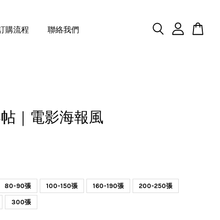
訂購流程
聯絡我們
喜帖｜電影海報風
80-90張
100-150張
160-190張
200-250張
300張