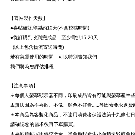
【喜帖製作天數】
●喜帖確認印製約10天(不含校稿時間)
●從訂購到收到完成品，至少需抓15-20天
(以上包含物流寄送時間)
若有急需使用的時間，可以特別告知我們
我們將為您評估排程
【注意事項】
⚠️
每個人螢幕顯示器不同，印刷成品皆有可能與螢幕產生
⚠️
無法因為不喜歡、不像、顏色不好看......等因素要求退
⚠️
本商品為客製化商品，不適用消費者保護法第十九條七
請確認您的需求後再下單購買。
⚠️
喜帖信封採用傳統燙金，燙金過程產生小面積斑駁或金