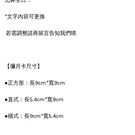
北鼻生日：
*文字內容可更換
若需調整請再留言告知我們唷
【彌月卡尺寸】
●正方形：長9cm*寬9cm
●直式：長5.4cm*寬9cm
●橫式：長9cm*寬5.4cm