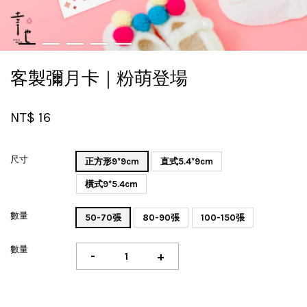
客製彌月卡｜粉萌登場
NT$ 16
尺寸
正方形9*9cm
直式5.4*9cm
橫式9*5.4cm
數量
50-70張
80-90張
100-150張
數量
-
+