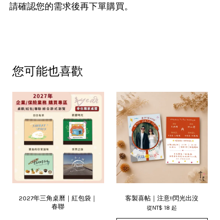
請確認您的需求後再下單購買。
您可能也喜歡
2027年三角桌曆｜紅包袋｜
客製喜帖｜注意!!閃光出沒
春聯
從
NT$ 18
起