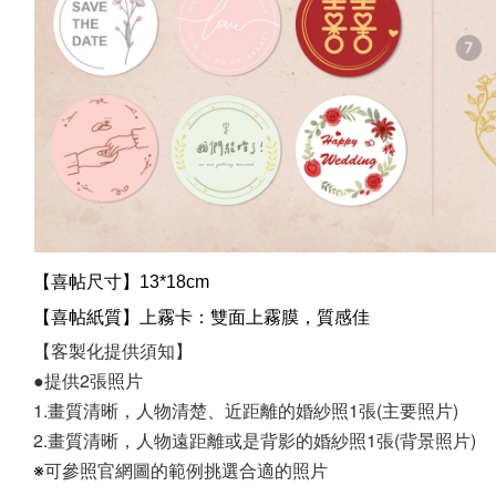
【喜帖尺寸】13*18cm
【喜帖紙質】上霧卡：雙面上霧膜，質感佳
【客製化提供須知】
●提供2張照片
1.
畫質清
晰
，
人物清楚、近距離的婚紗照1張(主要照片)
2.
畫質清晰，
人物遠距離或是背影的婚紗照1張(背景照片)
可參照官網圖的範例挑選合適的照片
※