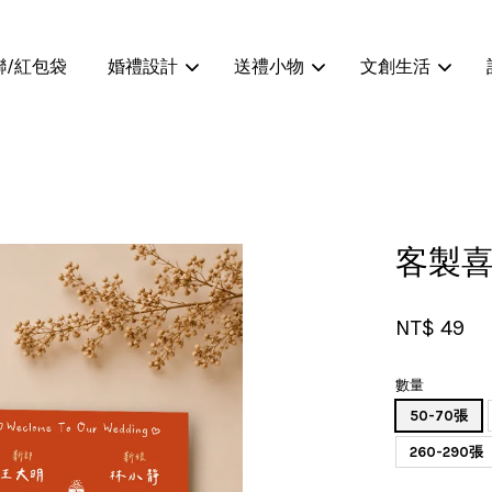
聯/紅包袋
婚禮設計
送禮小物
文創生活
您的購物車目前還是空的。
客製喜
繼續購物
NT$ 49
數量
50-70張
260-290張