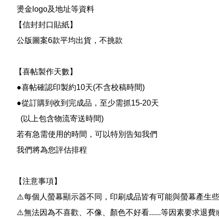
燙金logo及地址等資料
【信封封口貼紙】
公版圖案6款平均出貨，不挑款
【喜帖製作天數】
●喜帖確認印製約10天(不含校稿時間)
●從訂購到收到完成品，至少需抓15-20天
(以上包含物流寄送時間)
若有急需使用的時間，可以特別告知我們
我們將為您評估排程
【注意事項】
⚠️
每個人螢幕顯示器不同，印刷成品皆有可能與螢幕產生
⚠️
無法因為不喜歡、不像、顏色不好看......等因素要求退