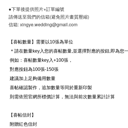
●下單後提供照片+訂單編號
請傳送至我們的信箱(避免照片畫質壓縮)
信箱: xingye.wedding@gmail.com
【喜帖數量】需要以10張為單位
＊請在數量key入您的喜帖數量,並選擇對應的按鈕,即為您
例如：喜帖數量key入+100張，
對應按鈕為100張-150張
建議加上足夠備用數量
喜帖確認製作，追加數量等同於重新印製
則需依照官網所標價計算，無法與前次數量累計計算
【喜帖信封】
附贈紅色信封