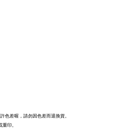
些許色差喔，請勿因色差而退換貨。
費或重印。