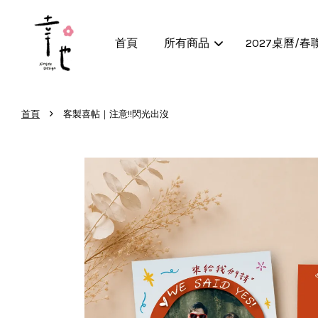
首頁
所有商品
2027桌曆/春
›
首頁
客製喜帖｜注意!!閃光出沒