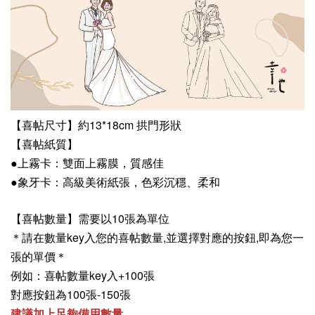
【喜帖尺寸】約13*18cm 拱門形狀
【喜帖紙質】
●上霧卡：雙面上霧膜，質感佳
●
象牙卡：高級美術紙張，色彩沉穩、柔和
【喜帖數量】需要以10張為單位
＊請在數量key入您的喜帖數量,並選擇對應的按鈕,即為您一
張的單價
＊
例如：喜帖數量key入+100張
對應按鈕為100張-150張
建議加上足夠備用數量