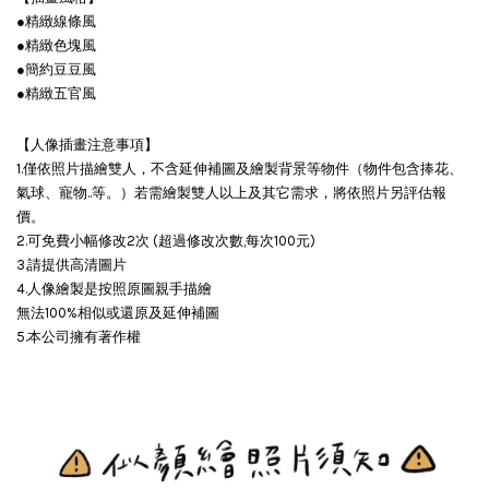
●精緻線條風
●精緻色塊風
●簡約豆豆風
●精緻五官風
【人像插畫注意事項】
1.僅依照片描繪雙人，不含延伸補圖及繪製背景等物件（物件包含捧花、
氣球、寵物..等。）若需繪製雙人以上及其它需求，將依照片另評估報
價。
2.可免費小幅修改2次 (超過修改次數,每次100元)
3.請提供高清圖片
4.人像繪製是按照原圖親手描繪
無法100%相似或還原及延伸補圖
5.本公司擁有著作權