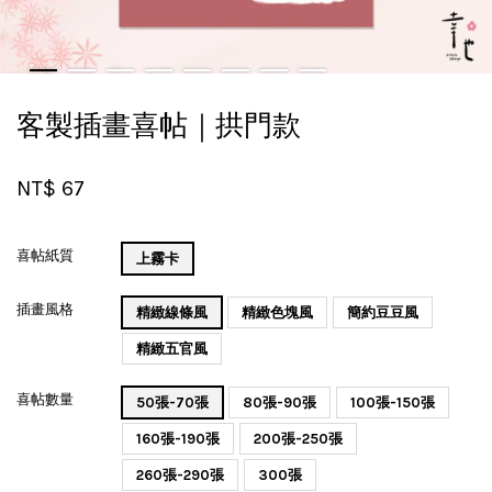
客製插畫喜帖｜拱門款
NT$ 67
喜帖紙質
上霧卡
插畫風格
精緻線條風
精緻色塊風
簡約豆豆風
精緻五官風
喜帖數量
50張-70張
80張-90張
100張-150張
160張-190張
200張-250張
260張-290張
300張